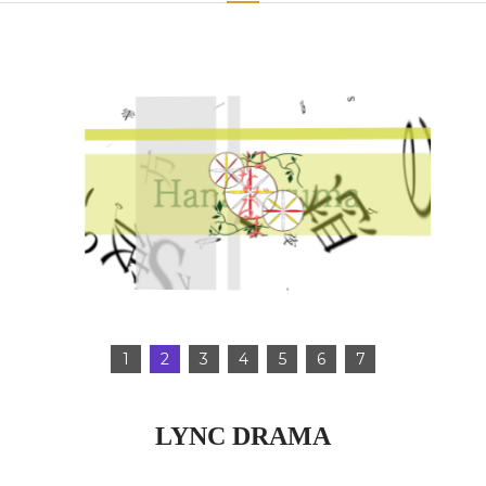
1
2
3
4
5
6
7
LYNC DRAMA