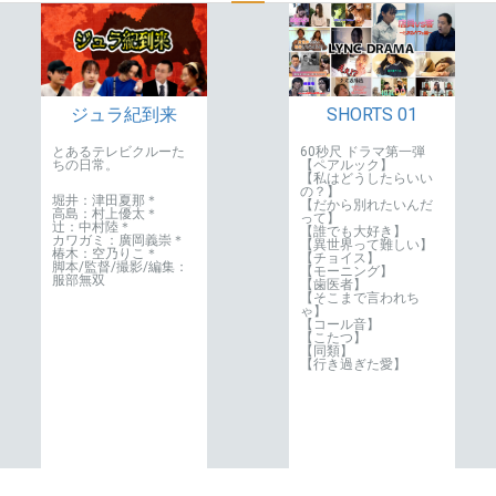
SHORTS 01
ジュラ紀到来
60秒尺 ドラマ第一弾
とあるテレビクルーた
【ペアルック】
ちの日常。
【私はどうしたらいい
の？】
堀井：津田夏那＊
【だから別れたいんだ
高島：村上優太＊
って】
辻：中村陸＊
【誰でも大好き】
カワガミ：廣岡義崇＊
【異世界って難しい】
椿木：空乃りこ＊
【チョイス】
脚本/監督/撮影/編集：
【モーニング】
服部無双
【歯医者】
【そこまで言われち
ゃ】
【コール音】
【こたつ】
【同類】
【行き過ぎた愛】