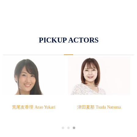
PICKUP ACTORS
津田夏那 Tsuda Natsuna
本谷史織 Motodani Shiori