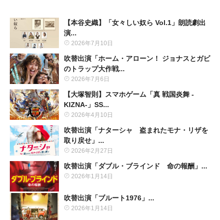
【本谷史織】「女々しい奴ら Vol.1」朗読劇出
演...
2026年7月10日
吹替出演「ホーム・アローン！ ジョナスとガビ
のトラップ大作戦...
2026年7月6日
【大塚智則】スマホゲーム「真 戦国炎舞 -
KIZNA-」SS...
2026年4月10日
吹替出演「ナターシャ 盗まれたモナ・リザを
取り戻せ」...
2026年2月27日
吹替出演「ダブル・ブラインド 命の報酬」...
2026年1月14日
吹替出演「ブルート1976」...
2026年1月14日