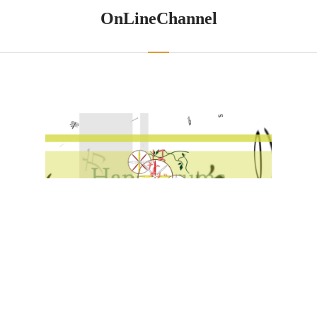
OnLineChannel
1
2
3
4
5
6
7