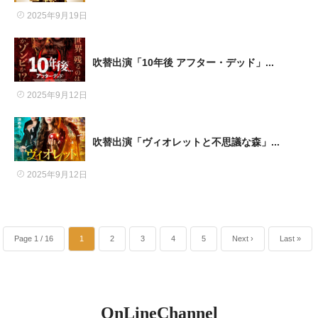
2025年9月19日
吹替出演「10年後 アフター・デッド」...
2025年9月12日
吹替出演「ヴィオレットと不思議な森」...
2025年9月12日
Page 1 / 16
1
2
3
4
5
Next ›
Last »
OnLineChannel