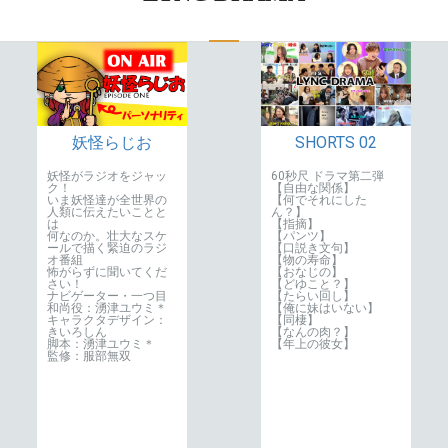
SHORTS 02
妖怪らじお
60秒尺 ドラマ第二弾
妖怪がラジオをジャッ
【自由な関係】
ク！
【何でそれにした
いま妖怪達が全世界の
ん？】
人類に伝えたいことと
【指摘】
は
【パンツ】
何なのか。壮大なスケ
【口説き文句】
ールで描く緊迫のラジ
【物の寿命】
オ番組
【おなじの】
怖がらずに聞いてくだ
【どゆこと？】
さい！
【たらい回し】
ナビゲーター・一つ目
【俺に妹はいない】
和尚役：湧津ユウミ＊
【同棲】
キャラクタデザイン：
【なんの肉？】
きいろしん
【年上の彼女】
脚本：湧津ユウミ＊
監修：服部無双