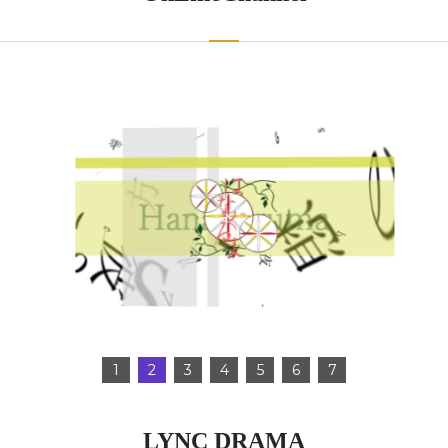
1
2
3
4
5
6
7
LYNC DRAMA