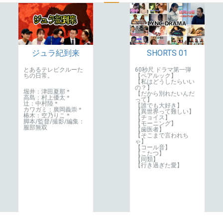
SHORTS 01
ジュラ紀到来
60秒尺 ドラマ第一弾
とあるテレビクルーた
【ペアルック】
ちの日常。
【私はどうしたらいい
の？】
堀井：津田夏那＊
【だから別れたいんだ
高島：村上優太＊
って】
辻：中村陸＊
【誰でも大好き】
カワガミ：廣岡義崇＊
【異世界って難しい】
椿木：空乃りこ＊
【チョイス】
脚本/監督/撮影/編集：
【モーニング】
服部無双
【歯医者】
【そこまで言われち
ゃ】
【コール音】
【こたつ】
【同類】
【行き過ぎた愛】