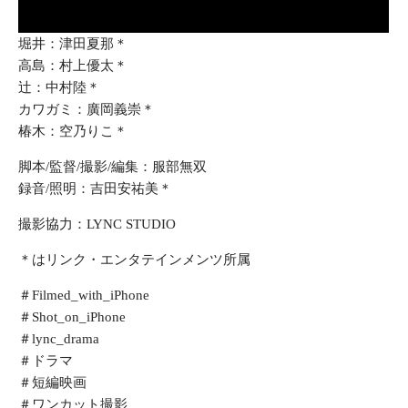
堀井：津田夏那＊
高島：村上優太＊
辻：中村陸＊
カワガミ：廣岡義崇＊
椿木：空乃りこ＊
脚本/監督/撮影/編集：服部無双
録音/照明：吉田安祐美＊
撮影協力：LYNC STUDIO
＊はリンク・エンタテインメンツ所属
＃Filmed_with_iPhone
＃Shot_on_iPhone
＃lync_drama
＃ドラマ
＃短編映画
＃ワンカット撮影