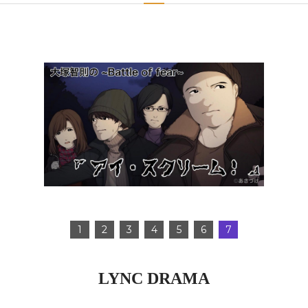
1
2
3
4
5
6
7
LYNC DRAMA