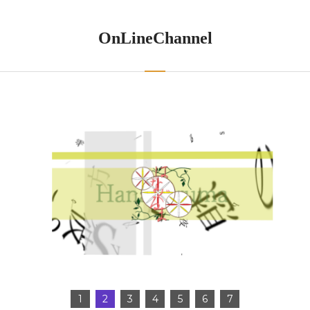
OnLineChannel
1
2
3
4
5
6
7