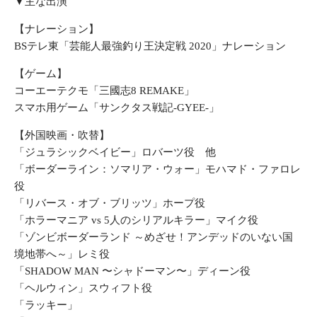
▼主な出演
【ナレーション】
BSテレ東「芸能人最強釣り王決定戦 2020」ナレーション
【ゲーム】
コーエーテクモ「三國志8 REMAKE」
スマホ用ゲーム「サンクタス戦記-GYEE-」
【外国映画・吹替】
「ジュラシックベイビー」ロバーツ役 他
「ボーダーライン：ソマリア・ウォー」モハマド・ファロレ
役
「リバース・オブ・ブリッツ」ホープ役
「ホラーマニア vs 5人のシリアルキラー」マイク役
「ゾンビボーダーランド ～めざせ！アンデッドのいない国
境地帯へ～」レミ役
「SHADOW MAN 〜シャドーマン〜」ディーン役
「ヘルウィン」スウィフト役
「ラッキー」