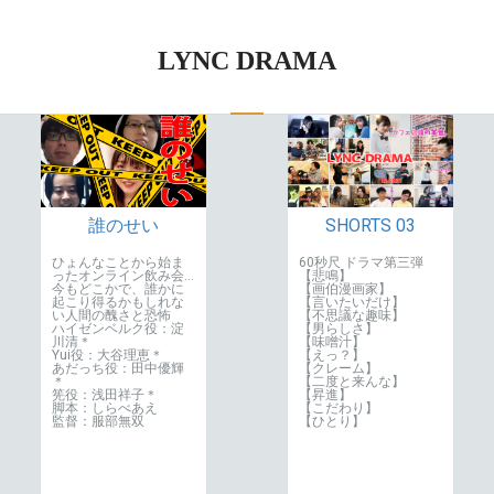
LYNC DRAMA
SHORTS 03
誰のせい
60秒尺 ドラマ第三弾
ひょんなことから始ま
【悲鳴】
ったオンライン飲み会…
【画伯漫画家】
今もどこかで、誰かに
【言いたいだけ】
起こり得るかもしれな
【不思議な趣味】
い人間の醜さと恐怖
【男らしさ】
ハイゼンベルク役：淀
【味噌汁】
川清＊
【えっ？】
Yui役：大谷理恵＊
【クレーム】
あだっち役：田中優輝
【二度と来んな】
＊
【昇進】
筅役：浅田祥子＊
【こだわり】
脚本：しらべあえ
【ひとり】
監督：服部無双