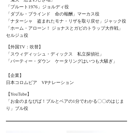
「ブルート1976」ジョルディ役
「ダブル・ブラインド 命の報酬」マーカス役
「ナターシャ 盗まれたモナ・リザを取り戻せ」ジャック役
「ホーム・アローン！ ジョナスとガビのトラップ大作戦」
セルジュ役
【外国TV：吹替】
「スウィディッシュ・ディックス 私立探偵社」
「パーティー・ダウン ケータリングはいつも大騒ぎ」
【企業】
日本コロムビア VPナレーション
【YouTube】
「お金のまなびば！ブルとベアの1分でわかる〇〇のはじま
り」ブル役