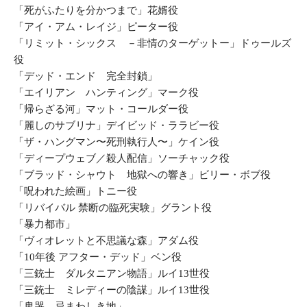
「死がふたりを分かつまで」花婿役
「アイ・アム・レイジ」ピーター役
「リミット・シックス －非情のターゲットー」ドゥールズ
役
「デッド・エンド 完全封鎖」
「エイリアン ハンティング」マーク役
「帰らざる河」マット・コールダー役
「麗しのサブリナ」デイビッド・ララビー役
「ザ・ハングマン〜死刑執行人〜」ケイン役
「ディープウェブ／殺人配信」ソーチャック役
「ブラッド・シャウト 地獄への響き」ビリー・ボブ役
「呪われた絵画」トニー役
「リバイバル 禁断の臨死実験」グラント役
「暴力都市」
「ヴィオレットと不思議な森」アダム役
「10年後 アフター・デッド」ベン役
「三銃士 ダルタニアン物語」ルイ13世役
「三銃士 ミレディーの陰謀」ルイ13世役
「鬼哭 忌まわしき地」