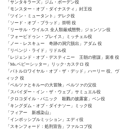
「サンタキラーズ」ジム・ボーデン役
「モンスター・オブ・ダイナスティ」紂王役
「ツイン・ミュータント」デレク役
「ソード・オブ・ブラッド」崇明 役
「リーサル・ウイルス 全人類厳戒態勢」ジョンソン役
「フォービドゥン・プレイス」ミッチェル役
「ノー・レスキュー 奇跡の洞穴脱出」アダム 役
「リベンジ・ライド」リドル役
「レジェンド・オブ・デスティニー 王朝の密謀」裴准 役
「Ms.ベビーシッター」リック･カステロ 役
「バトルロワイヤル・オブ・ザ・デッド」ハーリー 役、ヴ
ィック 役
「ペルツァとキルーの大冒険」
ペルツァの父役
「スパイダー・イン・ザ・ウェブ」
サミュエル役
「クロコダイル・パニック 殺戮の披露宴」
ベン役
「キングダム・オブ・ダイナソー」ミック役
「フィアー 新感染山」
「インポッシブルミッション」エディ役
「スキンフォード：処刑宣告」ファルコブ役